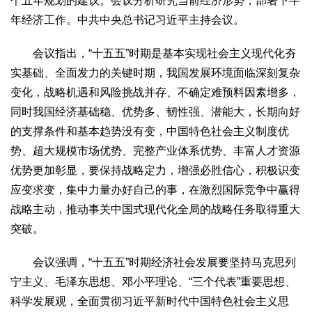
个五年规划的建议。会议分析研究当前经济形势，部署下半
文化观察
智海钩沉
年经济工作。中共中央总书记习近平主持会议。
社会
社会治理
社会保障
城乡发展
民生建设
会议指出，“十五五”时期是基本实现社会主义现代化夯
实基础、全面发力的关键时期，我国发展环境面临深刻复杂
工业
变化，战略机遇和风险挑战并存、不确定难预料因素增多，
装备制造
智能制造
制造2025
大国工匠
同时我国经济基础稳、优势多、韧性强、潜能大，长期向好
科教
的支撑条件和基本趋势没有变，中国特色社会主义制度优
势、超大规模市场优势、完整产业体系优势、丰富人才资源
科技观察
创新前沿
智慧教育
职业教育
优势更加彰显，要保持战略定力，增强必胜信心，积极识变
三农
应变求变，集中力量办好自己的事，在激烈国际竞争中赢得
智慧农业
智慧乡村
基层之声
战略主动，推动事关中国式现代化全局的战略任务取得重大
突破。
国防
国防建设
军民融合
兵器装备
军营风采
会议强调，“十五五”时期经济社会发展要坚持马克思列
国际
宁主义、毛泽东思想、邓小平理论、“三个代表”重要思想、
中国与世界
国际视点
国际合作
他山之石
科学发展观，全面贯彻习近平新时代中国特色社会主义思