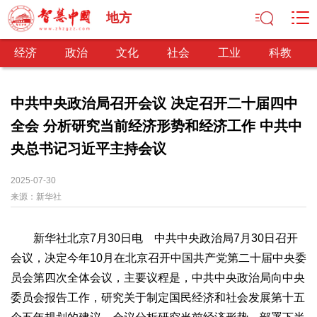
地方
经济
政治
文化
社会
工业
科教
中共中央政治局召开会议 决定召开二十届四中
全会 分析研究当前经济形势和经济工作 中共中
经济
央总书记习近平主持会议
经济观察
产业纵横
区域经济
新锐视点
发展理念
经济转型
供给侧改革
2025-07-30
来源：
新华社
政治
深化改革
依法治国
司法公正
民主政治
观察思考
新华社北京7月30日电 中共中央政治局7月30日召开
网文推荐
会议，决定今年10月在北京召开中国共产党第二十届中央委
文化
员会第四次全体会议，主要议程是，中共中央政治局向中央
委员会报告工作，研究关于制定国民经济和社会发展第十五
中华文化
核心价值
文化产业
文化事业
艺术百家