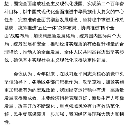
想，围绕全面建成社会主义现代化强国、实现第二个百年奋
生态
斗目标，以中国式现代化全面推进中华民族伟大复兴的中心
生态文明
能源资源
环境保护
地方生态
休闲旅游
任务，完整准确全面贯彻新发展理念，坚持稳中求进工作总
视频
基调，统筹推进“五位一体”总体布局，协调推进“四个全
访谈
动态
面”战略布局，加快构建新发展格局，统筹国内国际两个大
局，统筹发展和安全，推动经济实现质的有效提升和量的合
地方
理增长，推动人的全面发展、全体人民共同富裕迈出坚实步
京
津
冀
晋
蒙
辽
吉
黑
沪
苏
浙
皖
闽
伐，确保基本实现社会主义现代化取得决定性进展。
赣
鲁
豫
鄂
湘
粤
桂
琼
渝
川
黔
滇
藏
会议认为，今年以来，在以习近平同志为核心的党中央
陕
甘
青
宁
新
港
澳
台
坚强领导下，各地区各部门积极作为、攻坚克难，加紧实施
智库
更加积极有为的宏观政策，我国经济运行稳中有进，高质量
智库建设
智库专家
智库战略
智库之声
发展取得新成效。主要经济指标表现良好，新质生产力积极
发展，改革开放不断深化，重点领域风险有力有效防范化
信息
解，民生兜底保障进一步加强，我国经济展现强大活力和韧
地方动态
地方强音
性。
在线期刊