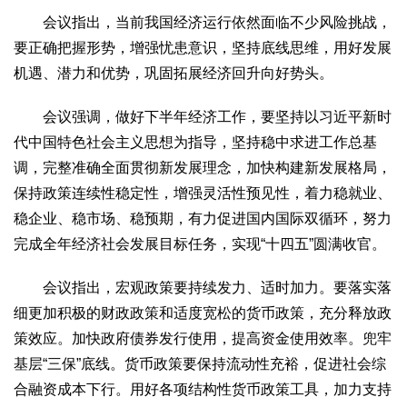
2017
2016
2015
2018
2019
会议指出，当前我国经济运行依然面临不少风险挑战，
要正确把握形势，增强忧患意识，坚持底线思维，用好发展
关于我们
机遇、潜力和优势，巩固拓展经济回升向好势头。
杂志简介
杂志编委会
组织机构
联系我们
智慧中国动态
会议强调，做好下半年经济工作，要坚持以习近平新时
智慧城市
代中国特色社会主义思想为指导，坚持稳中求进工作总基
全景中国
智慧旅游
智慧教育
智慧医疗
智慧交通
调，完整准确全面贯彻新发展理念，加快构建新发展格局，
智慧环保
智慧会客厅
县域经济
城乡建设
乡村振兴
保持政策连续性稳定性，增强灵活性预见性，着力稳就业、
康养
稳企业、稳市场、稳预期，有力促进国内国际双循环，努力
工作动态
康养思语
明星老人
项目介绍
县域经济
完成全年经济社会发展目标任务，实现“十四五”圆满收官。
成果展示
政策发布
视频播报
工程案例
康养智库
会议指出，宏观政策要持续发力、适时加力。要落实落
合作伙伴
细更加积极的财政政策和适度宽松的货币政策，充分释放政
策效应。加快政府债券发行使用，提高资金使用效率。兜牢
基层“三保”底线。货币政策要保持流动性充裕，促进社会综
合融资成本下行。用好各项结构性货币政策工具，加力支持