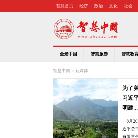
智慧首页
经济
政治
文化
社会
全景中国
智慧旅游
智慧教
智慧中国
>
新媒体
了美丽的绿水青山——
近平总书记考察生态文
..
20日，正在甘肃考察的习
总书记来到中农发山丹马场
责任公司一场，听取祁连山