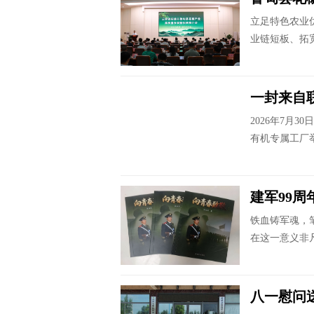
立足特色农业
业链短板、拓
一封来自联
2026年7月
有机专属工厂
建军99周
铁血铸军魂，笔
在这一意义非
八一慰问