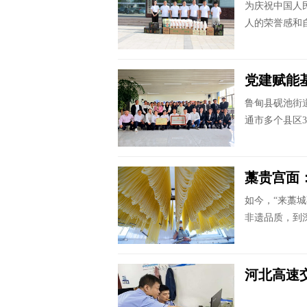
为庆祝中国人
人的荣誉感和自
党建赋能基
鲁甸县砚池街
通市多个县区3
藁贵宫面
如今，“来藁
非遗品质，到
河北高速