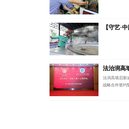
【守艺·中
法治润高墙
法润高墙启新途
战略合作签约暨