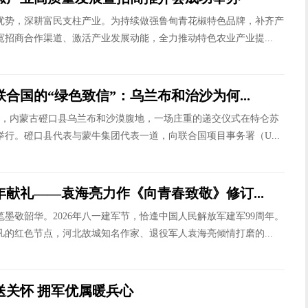
优势，深耕富民支柱产业。为持续做强鲁甸青花椒特色品牌，补齐产
宽招商合作渠道、激活产业发展动能，全力推动特色农业产业提...
合国的“绿色致信”：乌兰布和治沙为何...
30日，内蒙古磴口县乌兰布和沙漠腹地，一场庄重的递交仪式在特仑苏
举行。磴口县代表与蒙牛集团代表一道，向联合国项目事务署（U...
年献礼——袁海亮力作《向青春致敬》修订...
墨敬韶华。2026年八一建军节，恰逢中国人民解放军建军99周年。
凡的红色节点，河北故城知名作家、退役军人袁海亮倾情打磨的...
送关怀 拥军优属暖兵心