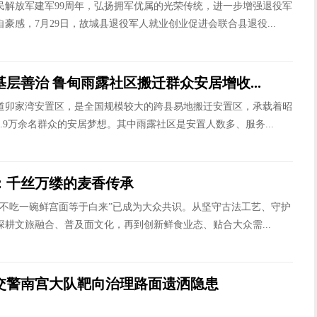
民解放军建军99周年，弘扬拥军优属的光荣传统，进一步增强退役军
豪感，7月29日，故城县退役军人就业创业促进会联合县退役...
层善治 鲁甸雨露社区搬迁群众安居增收...
道卯家湾安置区，是全国规模较大的跨县易地搬迁安置区，承载着昭
.9万余名群众的安居梦想。其中雨露社区是安置人数多、服务...
：千丝万缕的麦香传承
城不吃一碗鲜宫面等于白来”已成为大众共识。从坚守古法工艺、守护
深耕文旅融合、普及面文化，再到创新鲜食业态、贴合大众需...
交警南宫大队靶向治理路面遗洒隐患