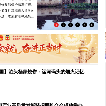
色行动。
1
2
3
4
5
6
中国】泊头杨家烧饼：运河码头的烟火记忆
椒产业高质量发展暨招商推介会成功举办