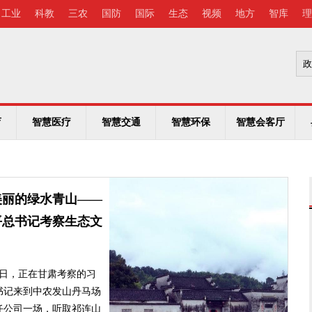
工业
科教
三农
国防
国际
生态
视频
地方
智库
理
育
智慧医疗
智慧交通
智慧环保
智慧会客厅
因地制宜搞好乡村垃圾分
类
垃圾分类已经成为现代社会的
一种新时尚。如今，无论城市还
是乡村，只要有垃圾，就得普及
垃圾分类理念，倡导垃圾分类绿