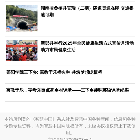
生态
湖南省桑植县官瑞（二期）隧道贯通在即 交通提
速可期
生态文明
能源资源
环境保护
地方生态
休闲旅游
视频
访谈
动态
新邵县举行2025年全民健康生活方式宣传月活动
助力市民健康生活
地方
京
津
冀
晋
蒙
辽
吉
黑
沪
苏
浙
皖
闽
赣
鲁
豫
鄂
湘
粤
桂
琼
渝
川
黔
滇
藏
邵阳学院三下乡: 寓教于乐播火种 共筑梦想绽板桥
陕
甘
青
宁
新
港
澳
台
寓教于乐，字母乐园点亮乡村课堂——三下乡趣味英语课堂纪实
智库
智库建设
智库专家
智库战略
智库之声
信息
本站所刊登的《智慧中国》杂志社及智慧中国各种新闻﹑信息和各种
地方动态
地方强音
专题专栏资料，均为智慧中国网版权所有，未经协议授权禁止下载使
用。
在线期刊
京ICP备17006603号-1