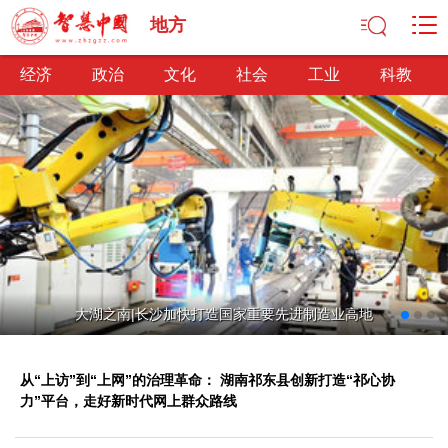
地方
经济
政治
文化
社会
工业
科教
经济
经济观察
产业纵横
区域经济
新锐视点
发展理念
经济转型
供给侧改革
政治
大湖之南|长沙加快打造国家重要先进制造业高地
深化改革
依法治国
司法公正
民主政治
观察思考
网文推荐
从“上访”到“上网”的治理革命： 湖南祁东县创新打造“祁心协
文化
力”平台，走好新时代网上群众路线
中华文化
核心价值
文化产业
文化事业
艺术百家