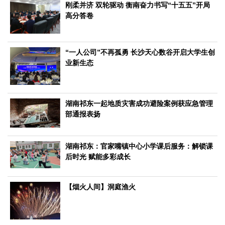
文化观察
智海钩沉
刚柔并济 双轮驱动 衡南奋力书写“十五五”开局
高分答卷
社会
社会治理
社会保障
城乡发展
民生建设
“一人公司”不再孤勇 长沙天心数谷开启大学生创
工业
业新生态
装备制造
智能制造
制造2025
大国工匠
科教
湖南祁东一起地质灾害成功避险案例获应急管理
科技观察
创新前沿
智慧教育
职业教育
部通报表扬
三农
智慧农业
智慧乡村
基层之声
湖南祁东：官家嘴镇中心小学课后服务：解锁课
后时光 赋能多彩成长
国防
国防建设
军民融合
兵器装备
军营风采
【烟火人间】洞庭渔火
国际
中国与世界
国际视点
国际合作
他山之石