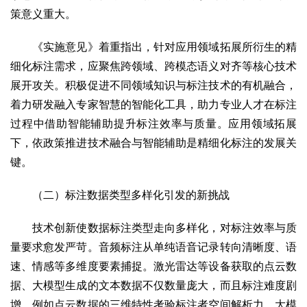
策意义重大。
生态
生态文明
能源资源
环境保护
地方生态
休闲旅游
《实施意见》着重指出，针对应用领域拓展所衍生的精
视频
细化标注需求，应聚焦跨领域、跨模态语义对齐等核心技术
访谈
动态
展开攻关。积极促进不同领域知识与标注技术的有机融合，
着力研发融入专家智慧的智能化工具，助力专业人才在标注
地方
过程中借助智能辅助提升标注效率与质量。应用领域拓展
京
津
冀
晋
蒙
辽
吉
黑
沪
苏
浙
皖
闽
下，依政策推进技术融合与智能辅助是精细化标注的发展关
赣
鲁
豫
鄂
湘
粤
桂
琼
渝
川
黔
滇
藏
键。
陕
甘
青
宁
新
港
澳
台
（二）标注数据类型多样化引发的新挑战
智库
智库建设
智库专家
智库战略
智库之声
技术创新使数据标注类型走向多样化，对标注效率与质
量要求愈发严苛。音频标注从单纯语音记录转向清晰度、语
信息
速、情感等多维度要素捕捉。激光雷达等设备获取的点云数
地方动态
地方强音
据、大模型生成的文本数据不仅数量庞大，而且标注难度剧
在线期刊
增。例如点云数据的三维特性考验标注者空间解析力，大模