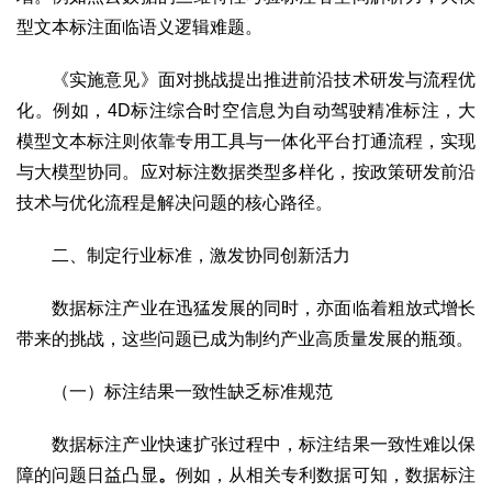
2017
2016
2015
2018
2019
型文本标注面临语义逻辑难题。
关于我们
《实施意见》面对挑战提出推进前沿技术研发与流程优
杂志简介
杂志编委会
组织机构
联系我们
智慧中国动态
化。例如，4D标注综合时空信息为自动驾驶精准标注，大
模型文本标注则依靠专用工具与一体化平台打通流程，实现
智慧城市
与大模型协同。应对标注数据类型多样化，按政策研发前沿
全景中国
智慧旅游
智慧教育
智慧医疗
智慧交通
技术与优化流程是解决问题的核心路径。
智慧环保
智慧会客厅
县域经济
城乡建设
乡村振兴
二、制定行业标准，激发协同创新活力
康养
工作动态
康养思语
明星老人
项目介绍
县域经济
数据标注产业在迅猛发展的同时，亦面临着粗放式增长
成果展示
政策发布
视频播报
工程案例
康养智库
带来的挑战，这些问题已成为制约产业高质量发展的瓶颈。
合作伙伴
（一）标注结果一致性缺乏标准规范
数据标注产业快速扩张过程中，标注结果一致性难以保
障的问题日益凸显
。
例如，从相关专利数据可知，数据标注