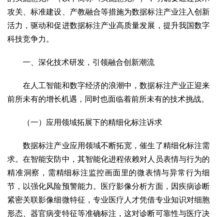
文化观察
智海钩沉
攻关、标准建设、产教融合等措施为数据标注产业注入创新
社会
活力，驱动和促进数据标注产业高质量发展，提升我国数字
社会治理
社会保障
城乡发展
民生建设
科技竞争力。
工业
一、深化技术研发，引领融合创新潮流
装备制造
智能制造
制造2025
大国工匠
在人工智能和数字经济的浪潮中，数据标注产业正迎来
科教
前所未有的增长机遇，同时也面临着前所未有的技术挑战。
科技观察
创新前沿
智慧教育
职业教育
（一）应用领域拓展下的精细化标注诉求
三农
智慧农业
智慧乡村
基层之声
数据标注产业应用领域不断拓宽，催生了精细化标注需
求。在智能安防中，其智能化进程依赖对人员表情与行为的
国防
精准洞察，需精细标注监控画面里的微表情与异常行为细
国防建设
军民融合
兵器装备
军营风采
节，以强化风险预警能力。医疗影像分析方面，因疾病诊断
国际
紧密关联影像细微特征，专业医疗人才凭借专业知识对细胞
中国与世界
国际视点
国际合作
他山之石
形态、器官病变特征等准确标注，这对诊断可靠性与医疗决