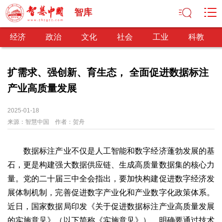
智库
经济
政治
文化
社会
工业
科教
扩需求、强创新、育生态， 全面促进数据标注
产业高质量发展
经济
经济观察
产业纵横
区域经济
新锐视点
发展理念
2025-01-18
来源：
经济转型
智慧中国
供给侧改革
作者：
贺舟
政治
数据标注产业不仅是人工智能和数字经济蓬勃发展的基
深化改革
依法治国
司法公正
民主政治
观察思考
石，更是构建强大数据供应链、生成高质量数据集的核心力
网文推荐
量。党的二十届三中全会指出，要加快构建促进数字经济发
展体制机制，完善促进数字产业化和产业数字化政策体系。
文化
近日，国家数据局印发《关于促进数据标注产业高质量发展
中华文化
核心价值
文化产业
文化事业
艺术百家
的实施意见》（以下简称《实施意见》），明确要通过技术